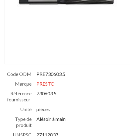
Code ODM
PRE730603.5
Marque
PRESTO
Référence
730603.5
fournisseur:
Unité
pièces
Type de
Alésoir à main
produit
UNSPSC
27112837