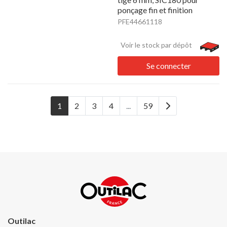
ponçage fin et finition
PFE44661118
Voir le stock par dépôt
Se connecter
1
2
3
4
...
59
Outilac