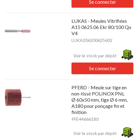
Se connecter
LUKAS - Meules Vitrifiées
A15 0625.06 Ekr 80/100 Qu
V4
LUKA206200625602
Voir le stock par dépôt
Se connecter
PFERD - Meule sur tige en
non-tissé POLINOX PNL
Ø 60x50 mm, tige Ø 6 mm,
A180 pour ponçage fin et
finition
PFE44666180
Voir le stock par dépôt