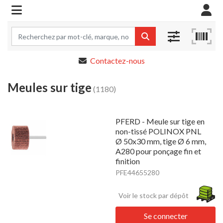
Contactez-nous
Meules sur tige
(1180)
PFERD - Meule sur tige en
non-tissé POLINOX PNL
Ø 50x30 mm, tige Ø 6 mm,
A280 pour ponçage fin et
finition
PFE44655280
Voir le stock par dépôt
Se connecter