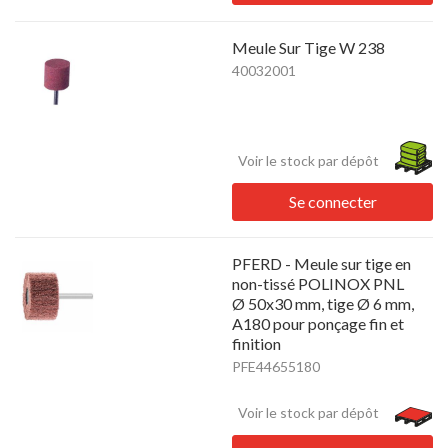
Meule Sur Tige W 238
40032001
Voir le stock par dépôt
Se connecter
PFERD - Meule sur tige en
non-tissé POLINOX PNL
Ø 50x30 mm, tige Ø 6 mm,
A180 pour ponçage fin et
finition
PFE44655180
Voir le stock par dépôt