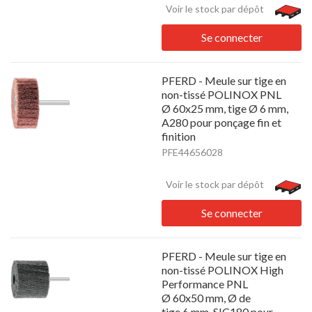
Voir le stock par dépôt
Se connecter
PFERD - Meule sur tige en
non-tissé POLINOX PNL
Ø 60x25 mm, tige Ø 6 mm,
A280 pour ponçage fin et
finition
PFE44656028
Voir le stock par dépôt
Se connecter
PFERD - Meule sur tige en
non-tissé POLINOX High
Performance PNL
Ø 60x50 mm, Ø de
tige 6 mm, SIC180 pour