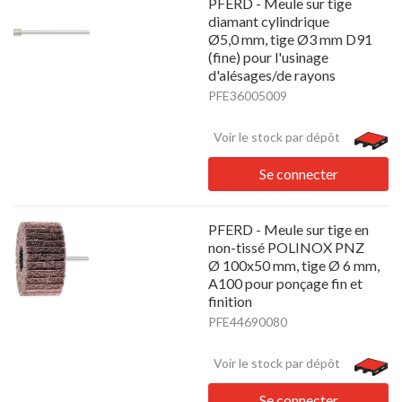
PFERD - Meule sur tige
diamant cylindrique
Ø5,0 mm, tige Ø3 mm D91
(fine) pour l'usinage
d'alésages/de rayons
PFE36005009
Voir le stock par dépôt
Se connecter
PFERD - Meule sur tige en
non-tissé POLINOX PNZ
Ø 100x50 mm, tige Ø 6 mm,
A100 pour ponçage fin et
finition
PFE44690080
Voir le stock par dépôt
Se connecter