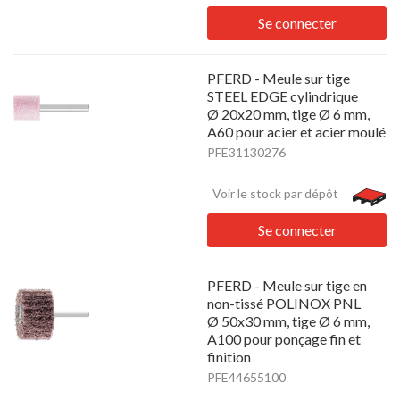
Se connecter
PFERD - Meule sur tige
STEEL EDGE cylindrique
Ø 20x20 mm, tige Ø 6 mm,
A60 pour acier et acier moulé
PFE31130276
Voir le stock par dépôt
Se connecter
PFERD - Meule sur tige en
non-tissé POLINOX PNL
Ø 50x30 mm, tige Ø 6 mm,
A100 pour ponçage fin et
finition
PFE44655100