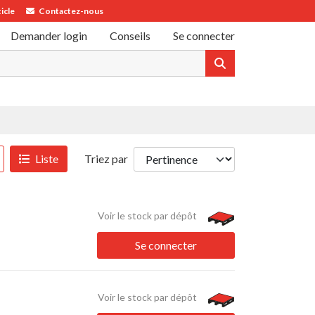
icle
Contactez-nous
Demander login
Conseils
Se connecter
Liste
Triez par
Voir le stock par dépôt
Se connecter
Voir le stock par dépôt