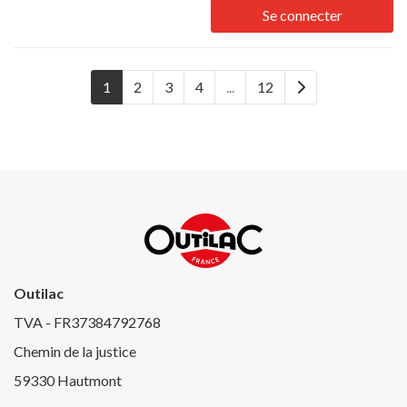
Se connecter
1
2
3
4
...
12
Outilac
TVA - FR37384792768
Chemin de la justice
59330 Hautmont