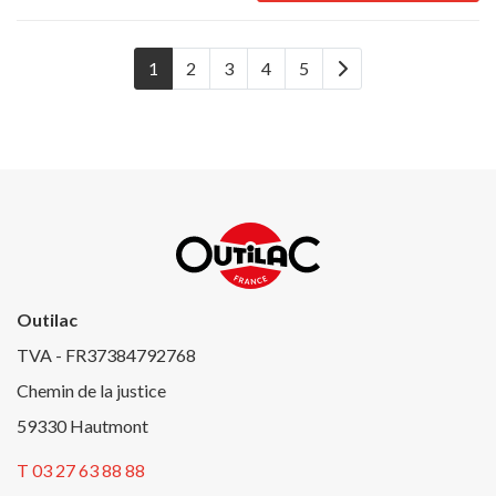
1
2
3
4
5
Outilac
TVA - FR37384792768
Chemin de la justice
59330 Hautmont
T 03 27 63 88 88