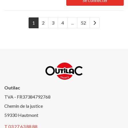
Se connecter
1
2
3
4
...
52
Outilac
TVA - FR37384792768
Chemin de la justice
59330 Hautmont
T 03 27 63 88 88