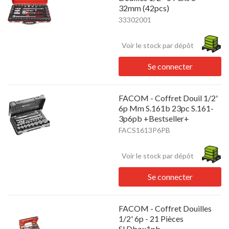
32mm (42pcs)
33302001
Voir le stock par dépôt
Se connecter
FACOM - Coffret Douil 1/2'
6p Mm S.161b 23pc S.161-
3p6pb +Bestseller+
FACS1613P6PB
Voir le stock par dépôt
Se connecter
FACOM - Coffret Douilles
1/2' 6p - 21 Pièces
Sl.Dbox1pb