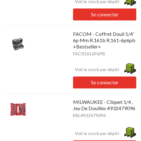
Voir le stock par dépôt
Se connecter
FACOM - Coffret Douil 1/4'
6p Mm R.161b R.161-6p6pb
+Bestseller+
FACR1616P6PB
Voir le stock par dépôt
Se connecter
MILWAUKEE - Cliquet 1/4 ,
Jeu De Douilles 4932479096
MIL4932479096
Voir le stock par dépôt