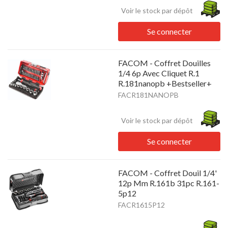
Voir le stock par dépôt
Se connecter
FACOM - Coffret Douilles
1/4 6p Avec Cliquet R.1
R.181nanopb +Bestseller+
FACR181NANOPB
Voir le stock par dépôt
Se connecter
FACOM - Coffret Douil 1/4'
12p Mm R.161b 31pc R.161-
5p12
FACR1615P12