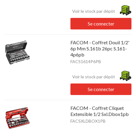
Voir le stock par dépôt
Se connecter
FACOM - Coffret Douil 1/2'
6p Mm S.161b 26pc S.161-
4p6pb
FACS1614P6PB
Voir le stock par dépôt
Se connecter
FACOM - Coffret Cliquet
Extensible 1/2 Sxl.Dbox1pb
FACSXLDBOX1PB