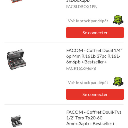
FACSLDBOX1PB
Voir le stock par dépôt
Se connecter
FACOM - Coffret Douil 1/4'
6p Mm R.161b 37pc R.161-
6m6pb +Bestseller+
FACR1616M6PB
Voir le stock par dépôt
Se connecter
FACOM - Coffret Douil-Tvs
1/2' Torx Tx20-60
Amex.3apb +Bestseller+