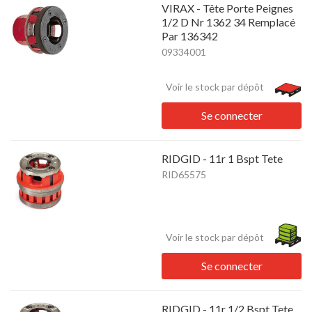
VIRAX - Tête Porte Peignes
1/2 D Nr 1362 34 Remplacé
Par 136342
09334001
Voir le stock par dépôt
Se connecter
RIDGID - 11r 1 Bspt Tete
RID65575
Voir le stock par dépôt
Se connecter
RIDGID - 11r 1/2 Bspt Tete