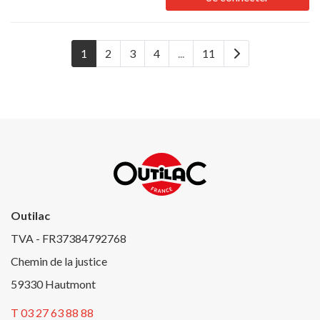
1
2
3
4
...
11
Outilac
TVA - FR37384792768
Chemin de la justice
59330 Hautmont
T 03 27 63 88 88