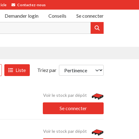
icle
Contactez-nous
Demander login
Conseils
Se connecter
Liste
Triez par
Voir le stock par dépôt
Se connecter
Voir le stock par dépôt