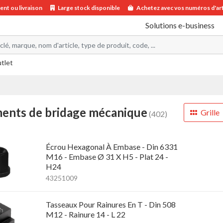
nt ou livraison
Large stock disponible
Achetez avec vos numéros d'art
Solutions e-business
utlet
ents de bridage mécanique
Grille
(402)
Écrou Hexagonal À Embase - Din 6331
M16 - Embase Ø 31 X H5 - Plat 24 -
H24
43251009
Tasseaux Pour Rainures En T - Din 508
M12 - Rainure 14 - L 22