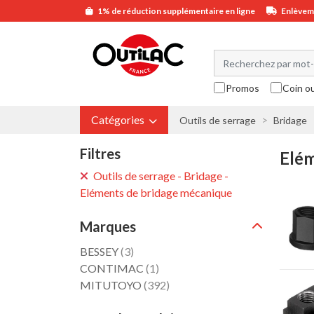
1% de réduction supplémentaire en ligne
Enlèveme
Promos
Coin o
Catégories
Outils de serrage
Bridage
Filtres
Elém
Outils de serrage - Bridage -
Eléments de bridage mécanique
Marques
BESSEY
(3)
CONTIMAC
(1)
MITUTOYO
(392)