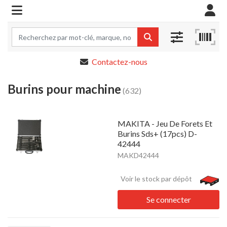
Contactez-nous
Burins pour machine
(632)
MAKITA - Jeu De Forets Et
Burins Sds+ (17pcs) D-
42444
MAKD42444
Voir le stock par dépôt
Se connecter