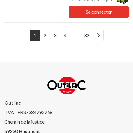
Se connecter
1
2
3
4
...
32
Outilac
TVA - FR37384792768
Chemin de la justice
59330 Hautmont