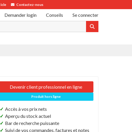
icle
Contactez-nous
Demander login
Conseils
Se connecter
Devenir client professionnel en ligne
Produit hors ligne
✓
Accès à vos prix nets
✓
Aperçu du stock actuel
✓
Bar de recherche puissante
✓
Suivi de vos commandes, factures et notes