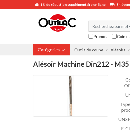
1% de réduction supplémentaire en ligne
Enlèveme
Promos
Coin o
Catégories
Outils de coupe
Alésoirs
Alésoir Machine Din212 - M35
C
O
Un
Type
prod
UNS
E-Cl