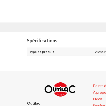
Spécifications
Type de produit
Alésoi
Points 
À propo
News
Outilac
Service 