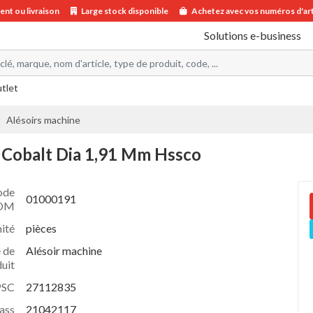
nt ou livraison
Large stock disponible
Achetez avec vos numéros d'art
Solutions e-business
utlet
Alésoirs machine
 Cobalt Dia 1,91 Mm Hssco
ode
01000191
DM
ité
pièces
 de
Alésoir machine
uit
PSC
27112835
ass
21042117