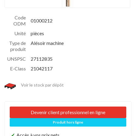
Code
01000212
ODM
Unité
pièces
Type de
Alésoir machine
produit
UNSPSC
27112835
E-Class
21042117
Voir le stock par dépôt
Devenir client professionnel en ligne
Produit hors ligne
✓
Accès à vos prix nets