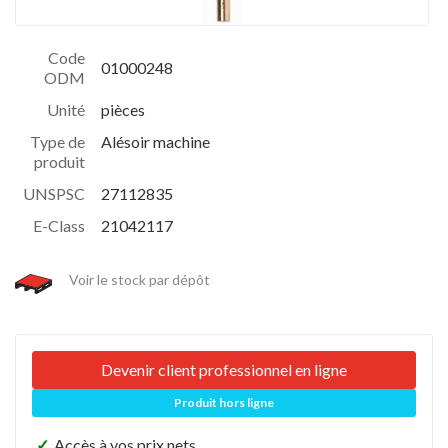
Code
01000248
ODM
Unité
pièces
Type de
Alésoir machine
produit
UNSPSC
27112835
E-Class
21042117
Voir le stock par dépôt
Devenir client professionnel en ligne
Produit hors ligne
✓
Accès à vos prix nets